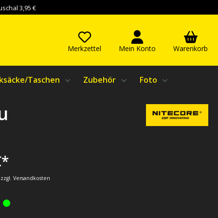
schal 3,95 €
Merkzettel
Mein Konto
Warenkorb
ksäcke/Taschen
Zubehör
Foto
u
€*
. zzgl. Versandkosten
: