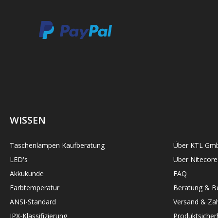
WISSEN
Taschenlampen Kaufberatung
Über KTL Gm
LED's
Über Nitecore
Akkukunde
FAQ
Farbtemperatur
Beratung & Be
ANSI-Standard
Versand & Zah
IPX-Klassifizierung
Produktsicher