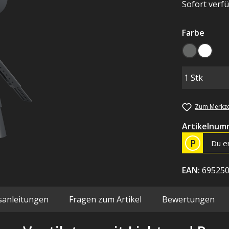
Sofort verfü
auswä
Farbe
grau
weiß
Zum Merkze
Artikelnum
P
Du e
EAN:
69525
sanleitungen
Fragen zum Artikel
Bewertungen