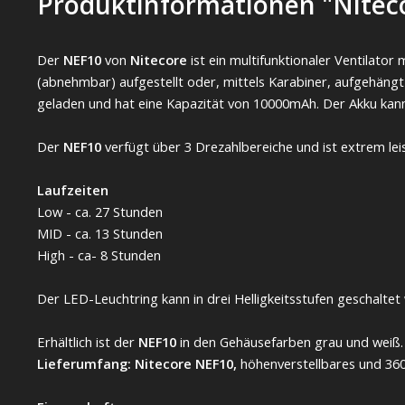
Produktinformationen "Niteco
Der
NEF10
von
Nitecore
ist ein multifunktionaler Ventilato
(abnehmbar) aufgestellt oder, mittels Karabiner, aufgehäng
geladen und hat eine Kapazität von 10000mAh. Der Akku kann
Der
NEF10
verfügt über 3 Drezahlbereiche und ist extrem lei
Laufzeiten
Low - ca. 27 Stunden
MID - ca. 13 Stunden
High - ca- 8 Stunden
Der LED-Leuchtring kann in drei Helligkeitsstufen geschalte
Erhältlich ist der
NEF10
in den Gehäusefarben grau und weiß.
Lieferumfang: Nitecore NEF10,
höhenverstellbares und 360