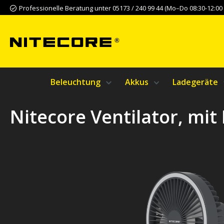
Professionelle Beratung unter 05173 / 240 99 44 (Mo–Do 08:30-12:00 &
m Hauptinhalt springen
Zur Suche springen
Zur Hauptnavigation springen
Beleuchtung
Akkus
Ladegeräte
Nitecore Ventilator, mi
Bildergalerie überspringen