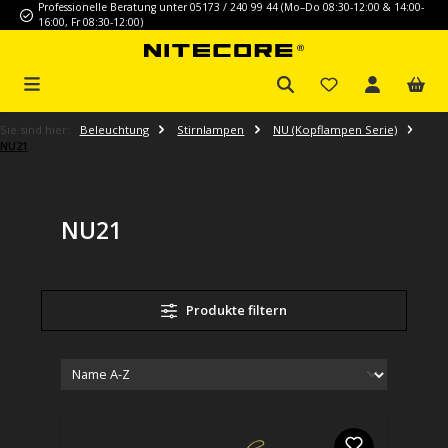
Professionelle Beratung unter 05173 / 240 99 44 (Mo–Do 08:30-12:00 & 14:00-
Zum Hauptinhalt springen
16:00, Fr 08:30-12:00)
Sie sind hier:
Beleuchtung
Stirnlampen
NU (Kopflampen Serie)
NU21
NU21
Produkte filtern