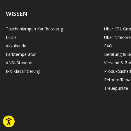
WISSEN
Taschenlampen Kaufberatung
Über KTL Gm
LED's
Über Nitecore
Akkukunde
FAQ
Farbtemperatur
Beratung & Be
ANSI-Standard
Versand & Zah
IPX-Klassifizierung
Produktsicher
Retoure/Repar
Treuepunkte