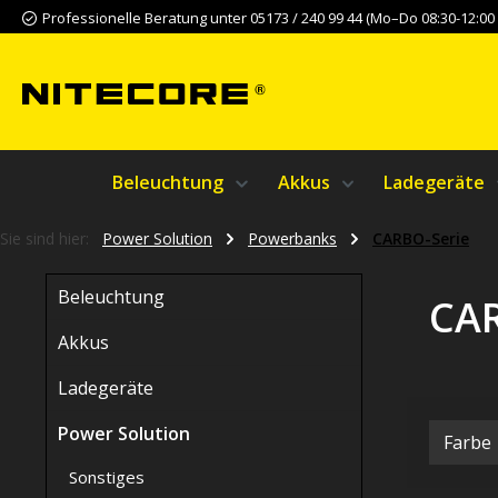
Professionelle Beratung unter 05173 / 240 99 44 (Mo–Do 08:30-12:00 &
m Hauptinhalt springen
Zur Suche springen
Zur Hauptnavigation springen
Beleuchtung
Akkus
Ladegeräte
Sie sind hier:
Power Solution
Powerbanks
CARBO-Serie
Beleuchtung
CAR
Akkus
Ladegeräte
Power Solution
Farbe
Sonstiges