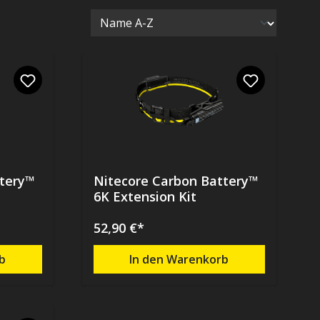
ttery™
Nitecore Carbon Battery™
6K Extension Kit
52,90 €*
b
In den Warenkorb