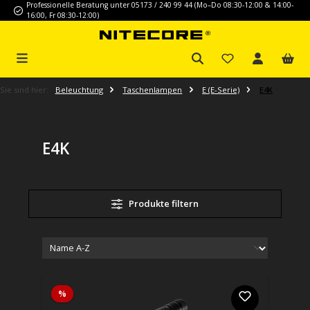
Professionelle Beratung unter 05173 / 240 99 44 (Mo–Do 08:30-12:00 & 14:00-
Zum Hauptinhalt springen
16:00, Fr 08:30-12:00)
Sie sind hier:
Beleuchtung
Taschenlampen
E (E-Serie)
E4K
E4K
Produkte filtern
Rabatt
%