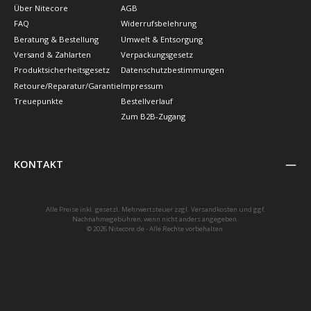
Über Nitecore
AGB
FAQ
Widerrufsbelehrung
Beratung & Bestellung
Umwelt & Entsorgung
Versand & Zahlarten
Verpackungsgesetz
Produktsicherheitsgesetz
Datenschutzbestimmungen
Retoure/Reparatur/Garantie
Impressum
Treuepunkte
Bestellverlauf
Zum B2B-Zugang
KONTAKT
Alle Preise inkl. gesetzl. Mehrwertsteuer zzgl.
Versandkosten
und ggf.
Nachnahmegebühren, wenn nicht anders angegeben.
© 2026 Nitecore.de - Alle Rechte vorbehalten.