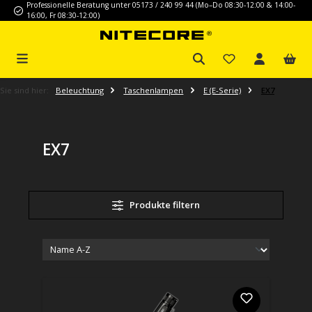
Professionelle Beratung unter 05173 / 240 99 44 (Mo–Do 08:30-12:00 & 14:00-
Zum Hauptinhalt springen
16:00, Fr 08:30-12:00)
Sie sind hier:
Beleuchtung
Taschenlampen
E (E-Serie)
EX7
EX7
Produkte filtern