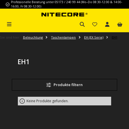
Professionelle Beratung unter 05173 / 240 99 44 (Mo–Do 08:30-12:00 & 14:00-
Zum Hauptinhalt springen
16:00, Fr 08:30-12:00)
Sie sind hier:
Beleuchtung
Taschenlampen
EH (EX Serie)
EH1
EH1
Produkte filtern
Keine Produkte gefunden.