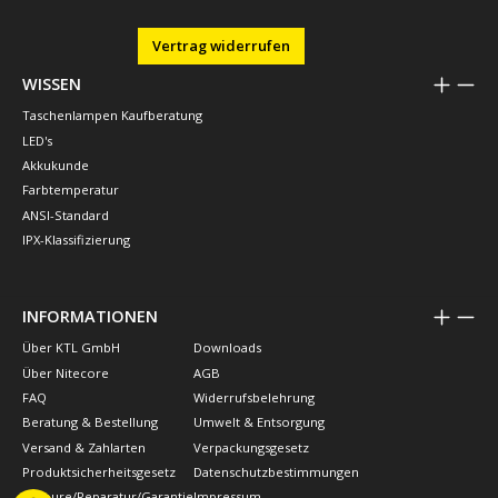
Vertrag widerrufen
WISSEN
Taschenlampen Kaufberatung
LED's
Akkukunde
Farbtemperatur
ANSI-Standard
IPX-Klassifizierung
INFORMATIONEN
Über KTL GmbH
Downloads
Über Nitecore
AGB
FAQ
Widerrufsbelehrung
Beratung & Bestellung
Umwelt & Entsorgung
Versand & Zahlarten
Verpackungsgesetz
Produktsicherheitsgesetz
Datenschutzbestimmungen
Retoure/Reparatur/Garantie
Impressum