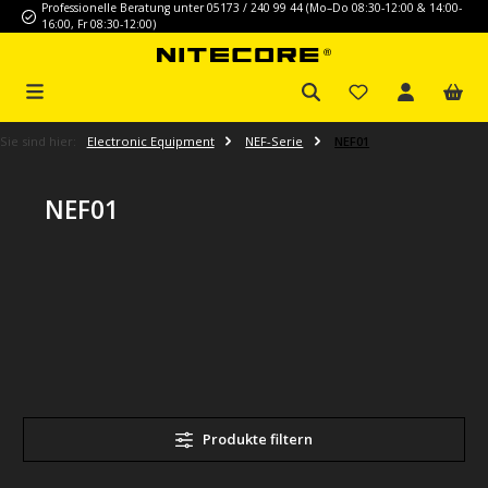
Professionelle Beratung unter 05173 / 240 99 44 (Mo–Do 08:30-12:00 & 14:00-
Zum Hauptinhalt springen
16:00, Fr 08:30-12:00)
Sie sind hier:
Electronic Equipment
NEF-Serie
NEF01
NEF01
Produkte filtern