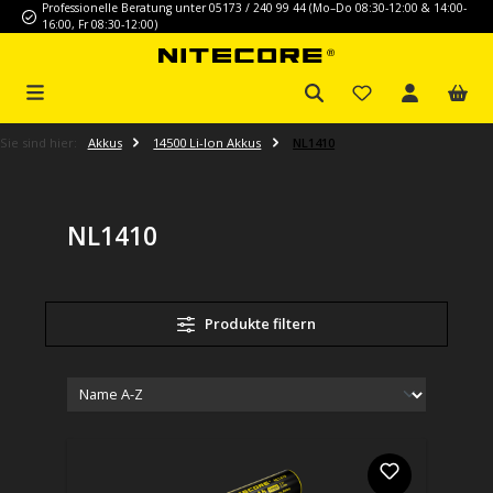
Professionelle Beratung unter 05173 / 240 99 44 (Mo–Do 08:30-12:00 & 14:00-
Zum Hauptinhalt springen
16:00, Fr 08:30-12:00)
Sie sind hier:
Akkus
14500 Li-Ion Akkus
NL1410
NL1410
Produkte filtern