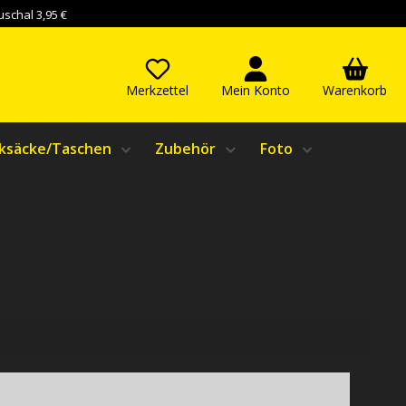
schal 3,95 €
Merkzettel
Mein Konto
Warenkorb
ksäcke/Taschen
Zubehör
Foto