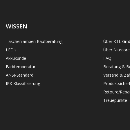
WISSEN
Taschenlampen Kaufberatung
Über KTL Gm
LED's
Über Nitecore
Akkukunde
FAQ
Farbtemperatur
Beratung & Be
ANSI-Standard
Versand & Zah
IPX-Klassifizierung
Produktsicher
Retoure/Repar
Treuepunkte