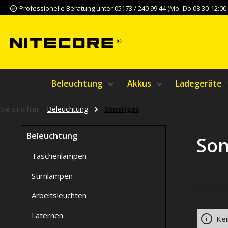
Professionelle Beratung unter 05173 / 240 99 44 (Mo–Do 08:30-12:00 &
m Hauptinhalt springen
Zur Suche springen
Zur Hauptnavigation springen
Beleuchtung
Akkus
Ladegeräte
Sie sind hier:
Beleuchtung
Sonstiges
Beleuchtung
Son
Taschenlampen
Stirnlampen
Arbeitsleuchten
Laternen
Kei