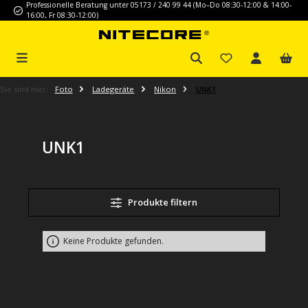
Professionelle Beratung unter 05173 / 240 99 44 (Mo–Do 08:30-12:00 & 14:00-
Zum Hauptinhalt springen
16:00, Fr 08:30-12:00)
Sie sind hier:
Foto
Ladegeräte
Nikon
UNK1
UNK1
Produkte filtern
Keine Produkte gefunden.