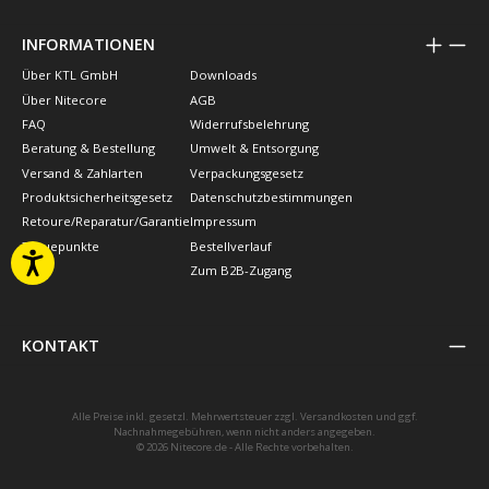
INFORMATIONEN
Über KTL GmbH
Downloads
Über Nitecore
AGB
FAQ
Widerrufsbelehrung
Beratung & Bestellung
Umwelt & Entsorgung
Versand & Zahlarten
Verpackungsgesetz
Produktsicherheitsgesetz
Datenschutzbestimmungen
Retoure/Reparatur/Garantie
Impressum
Treuepunkte
Bestellverlauf
Zum B2B-Zugang
KONTAKT
Alle Preise inkl. gesetzl. Mehrwertsteuer zzgl.
Versandkosten
und ggf.
Nachnahmegebühren, wenn nicht anders angegeben.
© 2026 Nitecore.de - Alle Rechte vorbehalten.