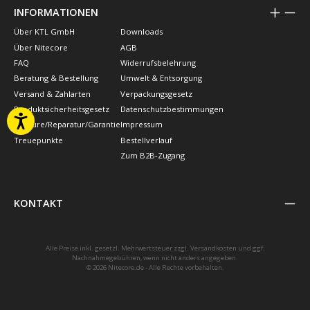
INFORMATIONEN
Über KTL GmbH
Downloads
Über Nitecore
AGB
FAQ
Widerrufsbelehrung
Beratung & Bestellung
Umwelt & Entsorgung
Versand & Zahlarten
Verpackungsgesetz
Produktsicherheitsgesetz
Datenschutzbestimmungen
Retoure/Reparatur/Garantie
Impressum
Treuepunkte
Bestellverlauf
Zum B2B-Zugang
KONTAKT
Alle Preise inkl. gesetzl. Mehrwertsteuer zzgl.
Versandkosten
und ggf.
Nachnahmegebühren, wenn nicht anders angegeben.
© 2026 Nitecore.de - Alle Rechte vorbehalten.