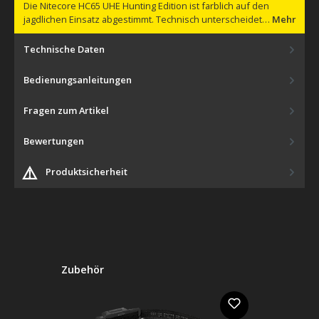
Die Nitecore HC65 UHE Hunting Edition ist farblich auf den
jagdlichen Einsatz abgestimmt. Technisch unterscheidet…
Mehr
Technische Daten
Bedienungsanleitungen
Fragen zum Artikel
Bewertungen
⚠️
Produktsicherheit
Produktgalerie überspringen
Zubehör