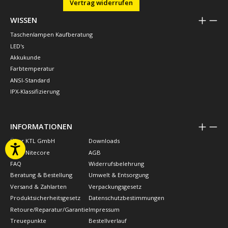
Vertrag widerrufen
WISSEN
Taschenlampen Kaufberatung
LED's
Akkukunde
Farbtemperatur
ANSI-Standard
IPX-Klassifizierung
INFORMATIONEN
Über KTL GmbH
Downloads
Über Nitecore
AGB
FAQ
Widerrufsbelehrung
Beratung & Bestellung
Umwelt & Entsorgung
Versand & Zahlarten
Verpackungsgesetz
Produktsicherheitsgesetz
Datenschutzbestimmungen
Retoure/Reparatur/Garantie
Impressum
Treuepunkte
Bestellverlauf