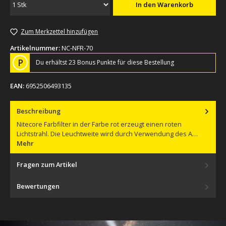
In den Warenkorb
Zum Merkzettel hinzufügen
Artikelnummer:
NC-NFR-70
P
Du erhältst 23 Bonus Punkte für diese Bestellung
EAN:
6952506493135
Beschreibung
Nitecore Farbfilter in der Farbe rot erzeugt einen roten
Lichtstrahl. Die Leuchtweite wird durch Verwendung des A…
Mehr
Fragen zum Artikel
Bewertungen