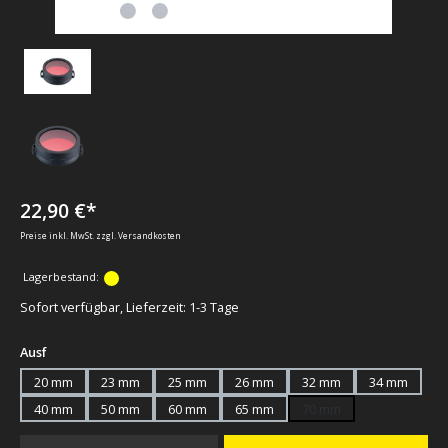
22,90 €*
Preise inkl. MwSt. zzgl. Versandkosten
Lagerbestand:
Sofort verfügbar, Lieferzeit: 1-3 Tage
auswählen
Ausf
20 mm
23 mm
25 mm
26 mm
32 mm
34 mm
40 mm
50 mm
60 mm
65 mm
70 mm