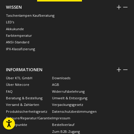
WISSEN
Taschenlampen Kaufberatung
LED's
Akkukunde
Farbtemperatur
ANSI-Standard
IPX-Klassifizierung
INFORMATIONEN
Über KTL GmbH
Downloads
Über Nitecore
AGB
FAQ
Widerrufsbelehrung
Beratung & Bestellung
Umwelt & Entsorgung
Versand & Zahlarten
Verpackungsgesetz
Produktsicherheitsgesetz
Datenschutzbestimmungen
Retoure/Reparatur/Garantie
Impressum
Treuepunkte
Bestellverlauf
Zum B2B-Zugang