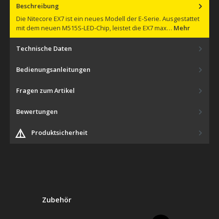
Beschreibung
Die Nitecore EX7 ist ein neues Modell der E-Serie. Ausgestattet
mit dem neuen M515S-LED-Chip, leistet die EX7 max…
Mehr
Technische Daten
Bedienungsanleitungen
Fragen zum Artikel
Bewertungen
⚠️
Produktsicherheit
Produktgalerie überspringen
Zubehör