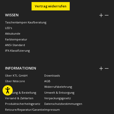
Vertrag widerrufen
WISSEN
Taschenlampen Kaufberatung
LED's
Akkukunde
Farbtemperatur
ANSI-Standard
IPX-Klassifizierung
INFORMATIONEN
Über KTL GmbH
Downloads
Über Nitecore
AGB
FAQ
Widerrufsbelehrung
Beratung & Bestellung
Umwelt & Entsorgung
Versand & Zahlarten
Verpackungsgesetz
Produktsicherheitsgesetz
Datenschutzbestimmungen
Retoure/Reparatur/Garantie
Impressum