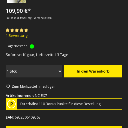
109,90 €*
Preise inkl. MwSt. zzgl. Versandkosten
Durchschnittliche Bewertung von 5 von 5 Sternen
1 Bewertung
Lagerbestand:
Sofort verfügbar, Lieferzeit: 1-3 Tage
In den Warenkorb
Zum Merkzettel hinzufügen
Artikelnummer:
NC-EX7
P
Du erhältst 110 Bonus Punkte für diese Bestellung
EAN:
6952506409563