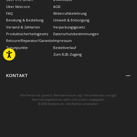
Über Nitecore
AGB
FAQ
Widerrufsbelehrung
Beratung & Bestellung
Umwelt & Entsorgung
Versand & Zahlarten
Verpackungsgesetz
Produktsicherheitsgesetz
Datenschutzbestimmungen
Retoure/Reparatur/Garantie
Impressum
Treuepunkte
Bestellverlauf
Zum B2B-Zugang
KONTAKT
Alle Preise inkl. gesetzl. Mehrwertsteuer zzgl.
Versandkosten
und ggf.
Nachnahmegebühren, wenn nicht anders angegeben.
© 2026 Nitecore.de - Alle Rechte vorbehalten.