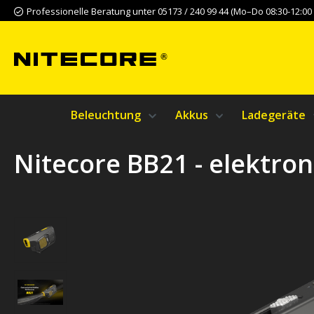
Professionelle Beratung unter 05173 / 240 99 44 (Mo–Do 08:30-12:00 &
m Hauptinhalt springen
Zur Suche springen
Zur Hauptnavigation springen
Beleuchtung
Akkus
Ladegeräte
Nitecore BB21 - elektro
Bildergalerie überspringen