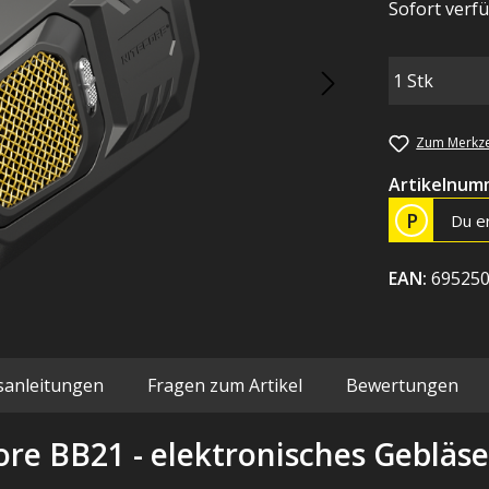
Sofort verfü
Zum Merkze
Artikelnum
P
Du e
EAN:
69525
sanleitungen
Fragen zum Artikel
Bewertungen
re BB21 - elektronisches Gebläse