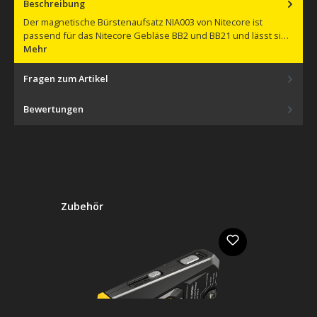
Beschreibung
Der magnetische Bürstenaufsatz NIA003 von Nitecore ist
passend für das Nitecore Gebläse BB2 und BB21 und lässt si…
Mehr
Fragen zum Artikel
Bewertungen
Produktgalerie überspringen
Zubehör