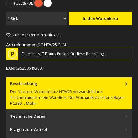
(BLAU)
(GELB)
(GRUEN)
rot
weiß
In den Warenkorb
Zum Merkzettel hinzufügen
Artikelnummer:
NC-NTW25-BLAU
P
Du erhältst 7 Bonus Punkte für diese Bestellung
EAN:
6952506493807
Beschreibung
Der Nitecore Warnaufsatz NTW25 verwandelt Ihre
Taschenlampe in ein Warnlicht. Der Warnaufsatz ist aus Bayer
PC280…
Mehr
Technische Daten
Fragen zum Artikel