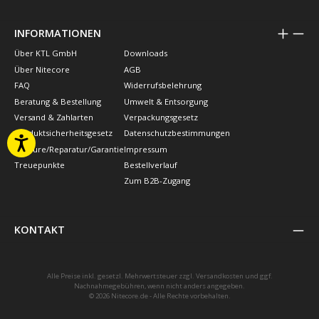
INFORMATIONEN
Über KTL GmbH
Downloads
Über Nitecore
AGB
FAQ
Widerrufsbelehrung
Beratung & Bestellung
Umwelt & Entsorgung
Versand & Zahlarten
Verpackungsgesetz
Produktsicherheitsgesetz
Datenschutzbestimmungen
Retoure/Reparatur/Garantie
Impressum
Treuepunkte
Bestellverlauf
Zum B2B-Zugang
KONTAKT
Alle Preise inkl. gesetzl. Mehrwertsteuer zzgl.
Versandkosten
und ggf.
Nachnahmegebühren, wenn nicht anders angegeben.
© 2026 Nitecore.de - Alle Rechte vorbehalten.