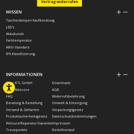
Vertrag widerrufen
WISSEN
Taschenlampen Kaufberatung
LED's
Akkukunde
Farbtemperatur
ANSI-Standard
IPX-Klassifizierung
INFORMATIONEN
Über KTL GmbH
Downloads
Über Nitecore
AGB
FAQ
Widerrufsbelehrung
Beratung & Bestellung
Umwelt & Entsorgung
Versand & Zahlarten
Verpackungsgesetz
Produktsicherheitsgesetz
Datenschutzbestimmungen
Retoure/Reparatur/Garantie
Impressum
Treuepunkte
Bestellverlauf