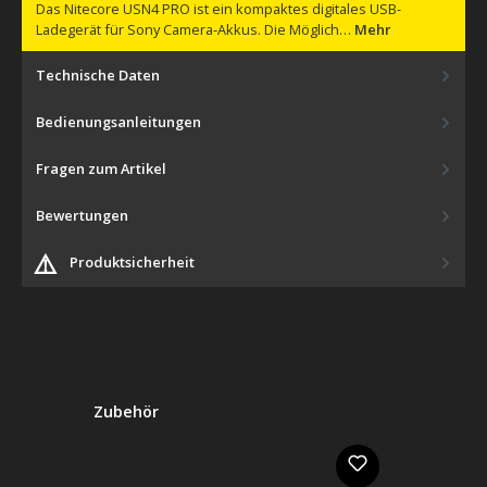
Das Nitecore USN4 PRO ist ein kompaktes digitales USB-
Ladegerät für Sony Camera-Akkus. Die Möglich…
Mehr
Technische Daten
Bedienungsanleitungen
Fragen zum Artikel
Bewertungen
⚠️
Produktsicherheit
Produktgalerie überspringen
Zubehör