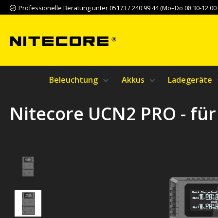
Professionelle Beratung unter 05173 / 240 99 44 (Mo–Do 08:30-12:00 &
m Hauptinhalt springen
Zur Suche springen
Zur Hauptnavigation springen
Beleuchtung
Akkus
Ladegeräte
Nitecore UCN2 PRO - fü
Bildergalerie überspringen