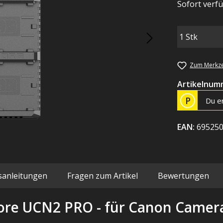
Sofort verfü
Zum Merkze
Artikelnum
P
Du e
EAN:
69525
sanleitungen
Fragen zum Artikel
Bewertungen
ore UCN2 PRO - für Canon Camer