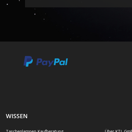
WISSEN
Taschenlampen Kaufberatung
Über KTL Gm