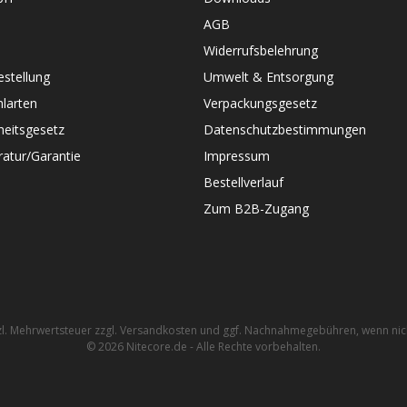
AGB
Widerrufsbelehrung
stellung
Umwelt & Entsorgung
larten
Verpackungsgesetz
heitsgesetz
Datenschutzbestimmungen
atur/Garantie
Impressum
Bestellverlauf
Zum B2B-Zugang
tzl. Mehrwertsteuer zzgl.
Versandkosten
und ggf. Nachnahmegebühren, wenn nic
© 2026 Nitecore.de - Alle Rechte vorbehalten.