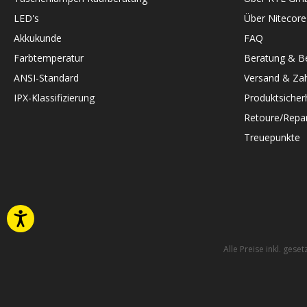
LED's
Über Nitecore
Akkukunde
FAQ
Farbtemperatur
Beratung & Be
ANSI-Standard
Versand & Zah
IPX-Klassifizierung
Produktsicher
Retoure/Repar
Treuepunkte
Alle Preise inkl. gese