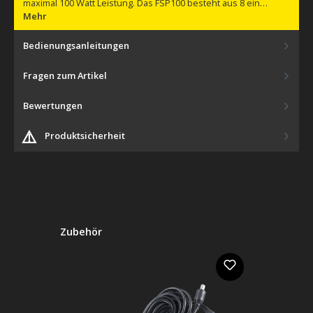
maximal 100 Watt Leistung. Das FSP100 besteht aus 8 ein…
Mehr
Bedienungsanleitungen
Fragen zum Artikel
Bewertungen
⚠️
Produktsicherheit
Produktgalerie überspringen
Zubehör