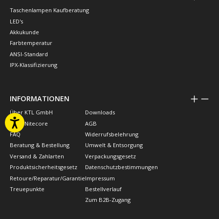
Taschenlampen Kaufberatung
LED's
Akkukunde
Farbtemperatur
ANSI-Standard
IPX-Klassifizierung
INFORMATIONEN
Über KTL GmbH
Downloads
Über Nitecore
AGB
FAQ
Widerrufsbelehrung
Beratung & Bestellung
Umwelt & Entsorgung
Versand & Zahlarten
Verpackungsgesetz
Produktsicherheitsgesetz
Datenschutzbestimmungen
Retoure/Reparatur/Garantie
Impressum
Treuepunkte
Bestellverlauf
Zum B2B-Zugang