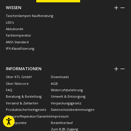
WISSEN
Taschenlampen Kaufberatung
LED's
Akkukunde
Farbtemperatur
ANSI-Standard
IPX-Klassifizierung
INFORMATIONEN
Über KTL GmbH
Downloads
Über Nitecore
AGB
FAQ
Widerrufsbelehrung
Beratung & Bestellung
Umwelt & Entsorgung
Versand & Zahlarten
Verpackungsgesetz
Produktsicherheitsgesetz
Datenschutzbestimmungen
Retoure/Reparatur/Garantie
Impressum
Treuepunkte
Bestellverlauf
Zum B2B-Zugang