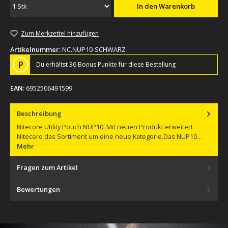
In den Warenkorb
Zum Merkzettel hinzufügen
Artikelnummer:
NC.NUP10-SCHWARZ
P
Du erhältst 36 Bonus Punkte für diese Bestellung
EAN:
6952506491599
Beschreibung
Nitecore Utility Pouch NUP10. Mit neuen Produkt erweitert
Nitecore das Sortiment um eine neue Kategorie.Das NUP10…
Mehr
Fragen zum Artikel
Bewertungen