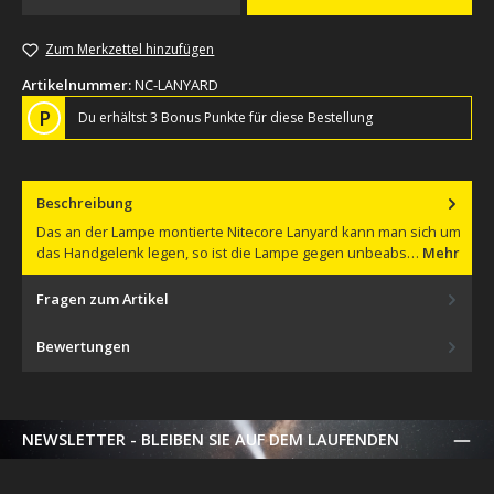
Zum Merkzettel hinzufügen
Artikelnummer:
NC-LANYARD
P
Du erhältst 3 Bonus Punkte für diese Bestellung
Beschreibung
Das an der Lampe montierte Nitecore Lanyard kann man sich um
das Handgelenk legen, so ist die Lampe gegen unbeabs…
Mehr
Fragen zum Artikel
Bewertungen
NEWSLETTER - BLEIBEN SIE AUF DEM LAUFENDEN