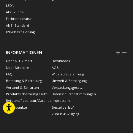
LED's
Akkukunde
Farbtemperatur
ANSI-Standard
IPX-Klassifizierung
INFORMATIONEN
Über KTL GmbH
Downloads
Über Nitecore
AGB
FAQ
Widerrufsbelehrung
Beratung & Bestellung
Umwelt & Entsorgung
Versand & Zahlarten
Verpackungsgesetz
Produktsicherheitsgesetz
Datenschutzbestimmungen
Retoure/Reparatur/Garantie
Impressum
Treuepunkte
Bestellverlauf
Zum B2B-Zugang