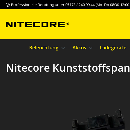
Professionelle Beratung unter 05173 / 240 99 44 (Mo–Do 08:30-12:00 &
m Hauptinhalt springen
Zur Suche springen
Zur Hauptnavigation springen
Beleuchtung
Akkus
Ladegeräte
Nitecore Kunststoffspa
Bildergalerie überspringen