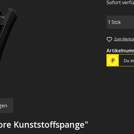
Sofort verfü
Zum Merkze
Artikelnum
P
Du er
gen
ore Kunststoffspange"