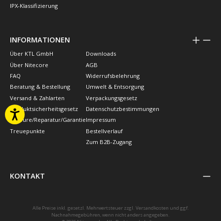
IPX-Klassifizierung
INFORMATIONEN
Über KTL GmbH
Downloads
Über Nitecore
AGB
FAQ
Widerrufsbelehrung
Beratung & Bestellung
Umwelt & Entsorgung
Versand & Zahlarten
Verpackungsgesetz
Produktsicherheitsgesetz
Datenschutzbestimmungen
Retoure/Reparatur/Garantie
Impressum
Treuepunkte
Bestellverlauf
Zum B2B-Zugang
KONTAKT
Alle Preise inkl. gesetzl. Mehrwertsteuer zzgl.
Versandkosten
und ggf.
Nachnahmegebühren, wenn nicht anders angegeben.