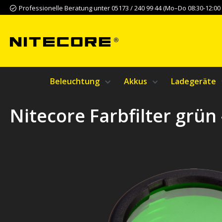
Professionelle Beratung unter 05173 / 240 99 44 (Mo–Do 08:30-12:00 &
m Hauptinhalt springen
Zur Suche springen
Zur Hauptnavigation springen
Beleuchtung
Akkus
Ladegeräte
Nitecore Farbfilter grün
Bildergalerie überspringen