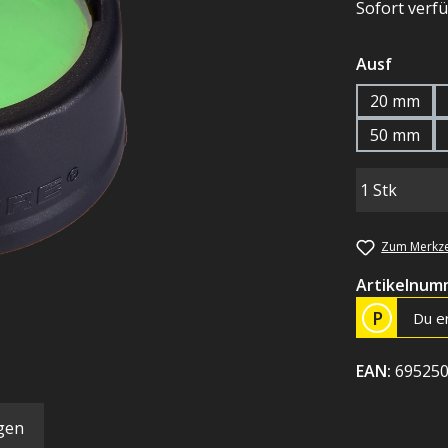
Sofort verfü
auswä
Ausf
20 mm
50 mm
Zum Merkze
Artikelnum
P
Du er
EAN:
69525
gen