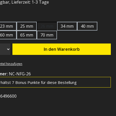
gbar, Lieferzeit: 1-3 Tage
hlen
23 mm
25 mm
26 mm
34 mm
40 mm
60 mm
65 mm
70 mm
In den Warenkorb
ttel hinzufügen
mer:
NC-NFG-26
hältst 7 Bonus Punkte für diese Bestellung
06496600