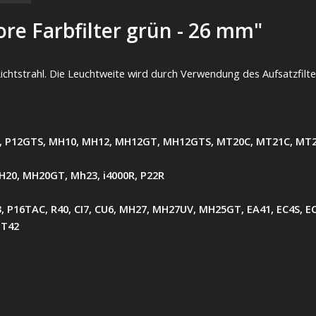
re Farbfilter grün - 26 mm"
Lichtstrahl. Die Leuchtweite wird durch Verwendung des Aufsatzfilte
T, P12GTS, MH10, MH12, MH12GT, MH12GTS, MT20C, MT21C, M
MH20, MH20GT, Mh23, i4000R, P22R
, P16TAC, R40, CI7, CU6, MH27, MH27UV, MH25GT, EA41, EC4S, E
MT42