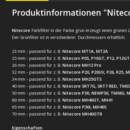
Produktinformationen "Niteco
Nitecore
Farbfilter in der Farbe grün erzeugt einen grünen 
Der Grünfilter ist in verschiedenn Durchmessern erhältlich.
23 mm - passend für z. B.
Nitecore MT1A, MT2A
25 mm - passend für z. B.
Nitecor
e
P05, P10GT, P12, P12G
26 mm - passend für z. B.
Nitecore MH12 Pro
32 mm - passend für z. B.
Nitecore P20, P20UV, P26, R25, 
34 mm - passend für z. B.
Nitecore MH25GTS
40 mm - passend für z. B.
Nitecore SRT7G, SRT7 RED, TM03
50 mm - passend für z. B.
Nitecore P30, NEWP30, TM06S, 
60 mm - passend für z. B.
Nitecore MH40GT, MH41
65 mm - passend für z. B
. Nitecore P30i, MH40S
70 mm - passend für z. B
. Nitecore MH40GTR
Eigenschaften