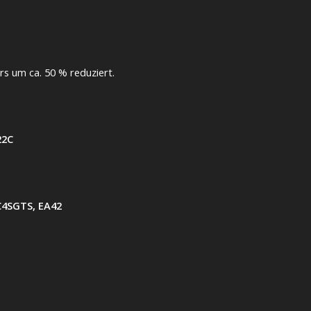
rs um ca. 50 % reduziert.
T22C
C4SGTS, EA42