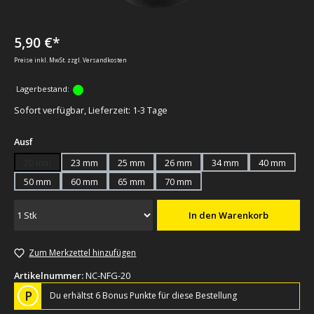
5,90 €*
Preise inkl. MwSt. zzgl. Versandkosten
Lagerbestand:
Sofort verfügbar, Lieferzeit: 1-3 Tage
auswählen
Ausf
20 mm
23 mm
25 mm
26 mm
34 mm
40 mm
50 mm
60 mm
65 mm
70 mm
In den Warenkorb
Zum Merkzettel hinzufügen
Artikelnummer:
NC-NFG-20
P
Du erhältst 6 Bonus Punkte für diese Bestellung