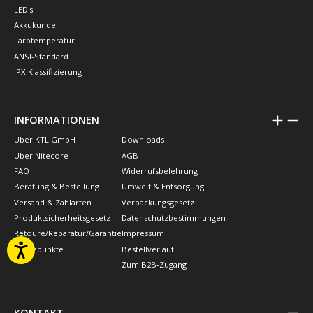
LED's
Akkukunde
Farbtemperatur
ANSI-Standard
IPX-Klassifizierung
INFORMATIONEN
Über KTL GmbH
Downloads
Über Nitecore
AGB
FAQ
Widerrufsbelehrung
Beratung & Bestellung
Umwelt & Entsorgung
Versand & Zahlarten
Verpackungsgesetz
Produktsicherheitsgesetz
Datenschutzbestimmungen
Retoure/Reparatur/Garantie
Impressum
Treuepunkte
Bestellverlauf
Zum B2B-Zugang
KONTAKT