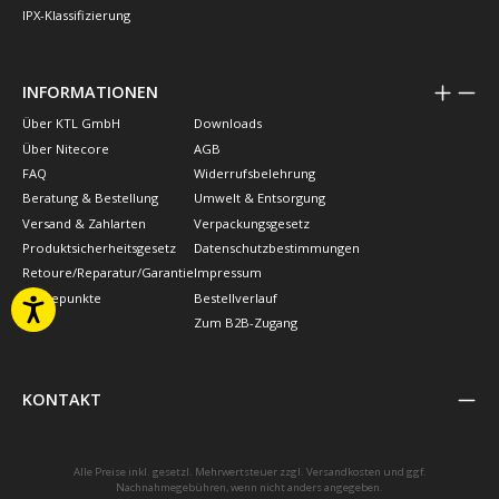
IPX-Klassifizierung
INFORMATIONEN
Über KTL GmbH
Downloads
Über Nitecore
AGB
FAQ
Widerrufsbelehrung
Beratung & Bestellung
Umwelt & Entsorgung
Versand & Zahlarten
Verpackungsgesetz
Produktsicherheitsgesetz
Datenschutzbestimmungen
Retoure/Reparatur/Garantie
Impressum
Treuepunkte
Bestellverlauf
Zum B2B-Zugang
KONTAKT
Alle Preise inkl. gesetzl. Mehrwertsteuer zzgl.
Versandkosten
und ggf.
Nachnahmegebühren, wenn nicht anders angegeben.