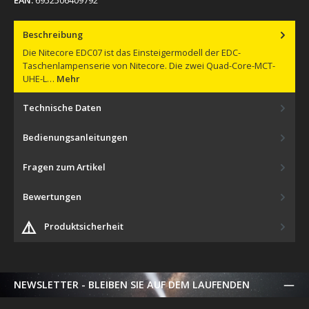
Beschreibung
Die Nitecore EDC07 ist das Einsteigermodell der EDC-
Taschenlampenserie von Nitecore. Die zwei Quad-Core-MCT-
UHE-L…
Mehr
Technische Daten
Bedienungsanleitungen
Fragen zum Artikel
Bewertungen
⚠️
Produktsicherheit
NEWSLETTER - BLEIBEN SIE AUF DEM LAUFENDEN