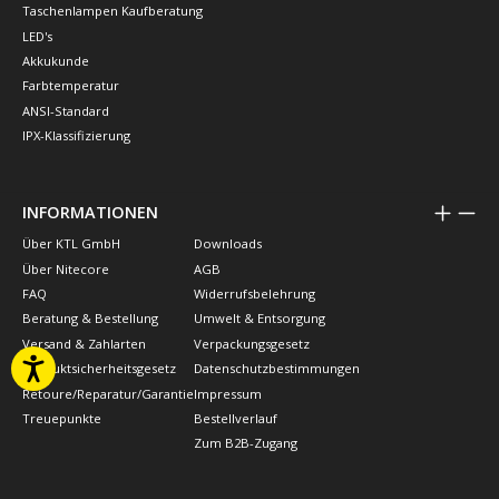
Taschenlampen Kaufberatung
LED's
Akkukunde
Farbtemperatur
ANSI-Standard
IPX-Klassifizierung
INFORMATIONEN
Über KTL GmbH
Downloads
Über Nitecore
AGB
FAQ
Widerrufsbelehrung
Beratung & Bestellung
Umwelt & Entsorgung
Versand & Zahlarten
Verpackungsgesetz
Produktsicherheitsgesetz
Datenschutzbestimmungen
Retoure/Reparatur/Garantie
Impressum
Treuepunkte
Bestellverlauf
Zum B2B-Zugang