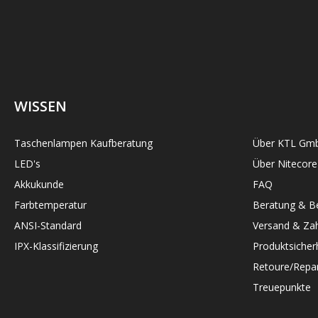
WISSEN
Taschenlampen Kaufberatung
Über KTL Gm
LED's
Über Nitecore
Akkukunde
FAQ
Farbtemperatur
Beratung & Be
ANSI-Standard
Versand & Zah
IPX-Klassifizierung
Produktsicher
Retoure/Repar
Treuepunkte