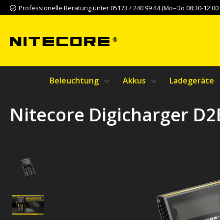
Professionelle Beratung unter 05173 / 240 99 44 (Mo–Do 08:30-12:00 &
m Hauptinhalt springen
Zur Suche springen
Zur Hauptnavigation springen
Beleuchtung
Akkus
Ladegeräte
Nitecore Digicharger D2
Bildergalerie überspringen