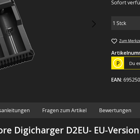
Sofort verfü
Zum Merkze
Artikelnum
P
Du e
EAN:
69525
sanleitungen
Fragen zum Artikel
Bewertungen
re Digicharger D2EU- EU-Version