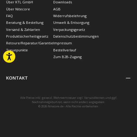
Über KTL GmbH
Downloads
Über Nitecore
AGB
FAQ
Widerrufsbelehrung
Beratung & Bestellung
Umwelt & Entsorgung
Versand & Zahlarten
Verpackungsgesetz
Produktsicherheitsgesetz
Datenschutzbestimmungen
Retoure/Reparatur/Garantie
Impressum
Treuepunkte
Bestellverlauf
Zum B2B-Zugang
KONTAKT
Alle Preise inkl. gesetzl. Mehrwertsteuer zzgl.
Versandkosten
und ggf.
Nachnahmegebühren, wenn nicht anders angegeben.
© 2026 Nitecore.de - Alle Rechte vorbehalten.