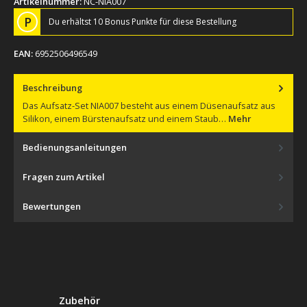
Artikelnummer:
NC-NIA007
P
Du erhältst 10 Bonus Punkte für diese Bestellung
EAN:
6952506496549
Beschreibung
Das Aufsatz-Set NIA007 besteht aus einem Düsenaufsatz aus
Silikon, einem Bürstenaufsatz und einem Staub…
Mehr
Bedienungsanleitungen
Fragen zum Artikel
Bewertungen
Produktgalerie überspringen
Zubehör