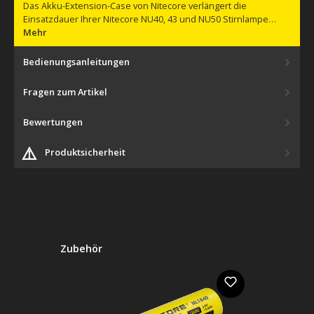
Das Akku-Extension-Case von Nitecore verlängert die
Einsatzdauer Ihrer Nitecore NU40, 43 und NU50 Stirnlampe…
Mehr
Bedienungsanleitungen
Fragen zum Artikel
Bewertungen
⚠️
Produktsicherheit
Produktgalerie überspringen
Zubehör