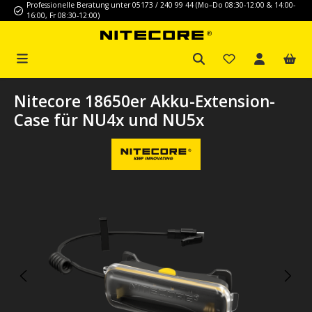
Professionelle Beratung unter 05173 / 240 99 44 (Mo–Do 08:30-12:00 & 14:00-
Zum Hauptinhalt springen
16:00, Fr 08:30-12:00)
Nitecore 18650er Akku-Extension-
Case für NU4x und NU5x
Bildergalerie überspringen