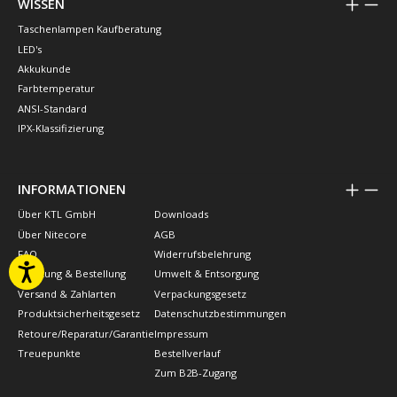
WISSEN
Taschenlampen Kaufberatung
LED's
Akkukunde
Farbtemperatur
ANSI-Standard
IPX-Klassifizierung
INFORMATIONEN
Über KTL GmbH
Downloads
Über Nitecore
AGB
FAQ
Widerrufsbelehrung
Beratung & Bestellung
Umwelt & Entsorgung
Versand & Zahlarten
Verpackungsgesetz
Produktsicherheitsgesetz
Datenschutzbestimmungen
Retoure/Reparatur/Garantie
Impressum
Treuepunkte
Bestellverlauf
Zum B2B-Zugang