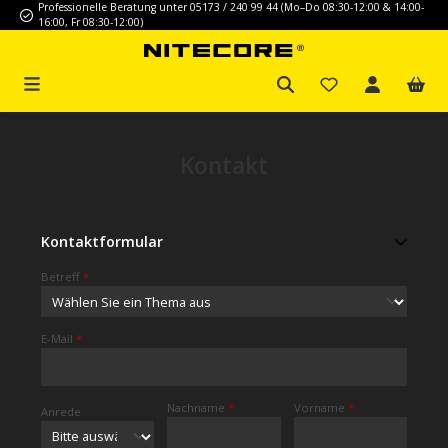
Professionelle Beratung unter 05173 / 240 99 44 (Mo–Do 08:30-12:00 & 14:00-
Zum Hauptinhalt springen
16:00, Fr 08:30-12:00)
Kontakt
Kontaktformular
Betreff
*
E-Mail
*
Nachname
*
Vorname
*
Anrede